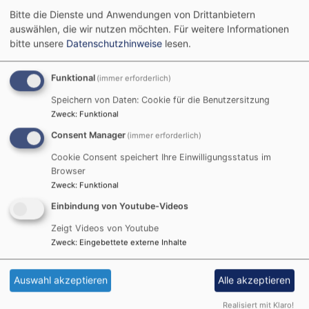
Bitte die Dienste und Anwendungen von Drittanbietern
auswählen, die wir nutzen möchten.
Für weitere Informationen
bitte unsere
Datenschutzhinweise
lesen.
Sommergottesdienste in der
Funktional
(immer erforderlich)
Pfarrei unter der Veste
Speichern von Daten: Cookie für die Benutzersitzung
Zweck
:
Funktional
Sommerfrische mit Gott
Consent Manager
(immer erforderlich)
Jeden Sonntag um 18:00 Uhr dürfen wir an
Cookie Consent speichert Ihre Einwilligungsstatus im
unterschiedlichen Orten die Sommerfrische mit Gott
Browser
genießen
Zweck
:
Funktional
Einbindung von Youtube-Videos
02.08.18:00 Uhr Heiligkreuz "Angegrillt"
Zeigt Videos von Youtube
09.08.18:00 Uhr Dörfles-Esbach "Eingeschenkt"
Zweck
:
Eingebettete externe Inhalte
16.08.18:00 Uhr St. Matthäus "Lagerfeuer"
Auswahl akzeptieren
Alle akzeptieren
23.08.18:00 Uhr Dörfles-Esbach "Durchgelüftet"
Realisiert mit Klaro!