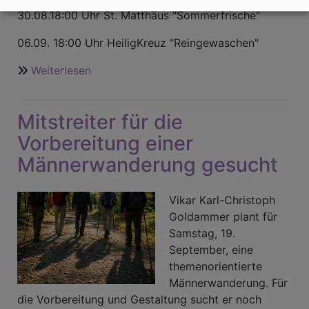
30.08.18:00 Uhr St. Matthäus "Sommerfrische"
06.09. 18:00 Uhr HeiligKreuz "Reingewaschen"
Weiterlesen
über
Sommergottesdienste
in
Mitstreiter für die
der
Pfarrei
Vorbereitung einer
unter
Männerwanderung gesucht
der
Veste
Vikar Karl-Christoph
Goldammer plant für
Samstag, 19.
September, eine
themenorientierte
Männerwanderung. Für
die Vorbereitung und Gestaltung sucht er noch