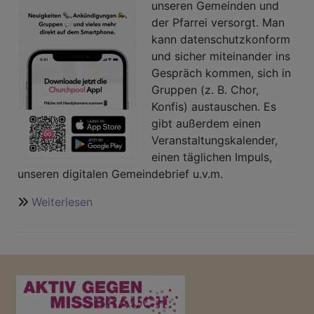
unseren Gemeinden und
der Pfarrei versorgt. Man
kann datenschutzkonform
und sicher miteinander ins
Gespräch kommen, sich in
Gruppen (z. B. Chor,
Konfis) austauschen. Es
gibt außerdem einen
Veranstaltungskalender,
einen täglichen Impuls,
unseren digitalen Gemeindebrief u.v.m.
Weiterlesen
über
Unsere
Pfarrei
hat
eine
App