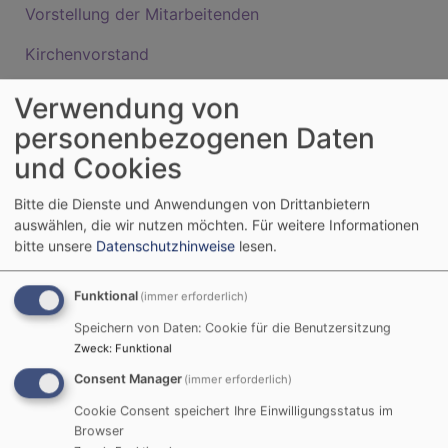
Vorstellung der Mitarbeitenden
Kirchenvorstand
Grüner Gockel
Verwendung von
personenbezogenen Daten
Schutzkonzept zur Prävention sexualisierter Gewalt
– Kirchengemeinde Dörfles-Esbach
und Cookies
Bitte die Dienste und Anwendungen von Drittanbietern
auswählen, die wir nutzen möchten.
Für weitere Informationen
bitte unsere
Datenschutzhinweise
lesen.
Funktional
(immer erforderlich)
Speichern von Daten: Cookie für die Benutzersitzung
Zweck
:
Funktional
Consent Manager
(immer erforderlich)
Cookie Consent speichert Ihre Einwilligungsstatus im
Browser