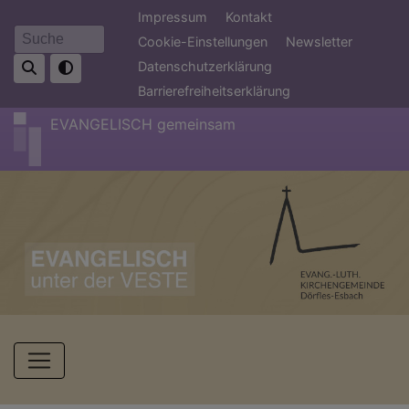
Direkt
Fußbereichsmenü
Impressum
Kontakt
zum
Cookie-Einstellungen
Newsletter
Suche
Inhalt
Datenschutzerklärung
Barrierefreiheitserklärung
EVANGELISCH gemeinsam
Hauptnavigation