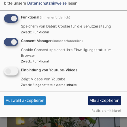
bitte unsere
Datenschutzhinweise
lesen.
Klassischer Gottesdienst
Familiengottesdienste
Funktional
(immer erforderlich)
Atempause
Speichern von Daten: Cookie für die Benutzersitzung
Seniorengottesdienst
Zweck
:
Funktional
Kindergottesdienst
Minigottesdienst
Consent Manager
(immer erforderlich)
Sonntagsbrunch
Cookie Consent speichert Ihre Einwilligungsstatus im
Gottesdienst Zuhause (Live-Strem aus
Browser
HeiligKreuz)
Zweck
:
Funktional
Spätaufstehergottesdienst
Einbindung von Youtube-Videos
#unfassbar
Zeigt Videos von Youtube
Spiritual moments
Zweck
:
Eingebettete externe Inhalte
Taizé-Gottesdienste
Auswahl akzeptieren
Alle akzeptieren
Realisiert mit Klaro!