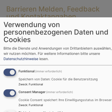
Barrieren Melden, Feedback
und Kontaktangaben
Verwendung von
Sind Ihnen Barrieren beim Zugang zu Inhalten auf
personenbezogenen Daten und
www.morizkirche-coburg.de aufgefallen? Dann
Cookies
können Sie sich gerne bei uns melden. Wir freuen
uns auf Ihr Feedback und bemühen uns, die
Bitte die Dienste und Anwendungen von Drittanbietern auswählen,
gemeldeten Barrieren in Rahmen der technischen
wir nutzen möchten.
Für weitere Informationen bitte unsere
und wirtschaftlichen Möglichkeiten schnellstmöglich
Datenschutzhinweise
lesen.
zu beheben. Bitte teilen Sie uns mit, auf welche
Seite und bei welcher Funktion Sie auf Barrieren
Funktional
(immer erforderlich)
gestoßen sind. Kopieren Sie hierfür einfach den Link
Speichern von Daten: Cookie für die Benutzersitzung
aus der Adresszeile Ihres Browsers. Sie können uns
Zweck
:
Funktional
über folgende Wege Barrieren melden:
Consent Manager
(immer erforderlich)
Falls Sie keine zufriedenstellende Antwort auf Ihre
Cookie Consent speichert Ihre Einwilligungsstatus im Browser
Anfrage zur Barrierefreiheit erhalten, haben Sie die
Zweck
:
Funktional
Möglichkeit, sich an die Schlichtungsstelle nach § 16