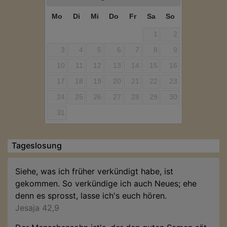
Mo
Di
Mi
Do
Fr
Sa
So
1
2
3
4
5
6
7
8
9
10
11
12
13
14
15
16
17
18
19
20
21
22
23
24
25
26
27
28
29
30
31
Tageslosung
Siehe, was ich früher verkündigt habe, ist
gekommen. So verkündige ich auch Neues; ehe
denn es sprosst, lasse ich's euch hören.
Jesaja 42,9