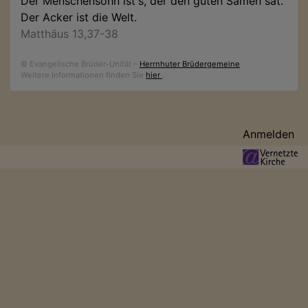
Der Menschensohn ist's, der den guten Samen sät.
Der Acker ist die Welt.
Matthäus 13,37-38
© Evangelische Brüder-Unität –
Herrnhuter Brüdergemeine
Weitere Informationen finden Sie
hier
.
Benutzermenü
Anmelden